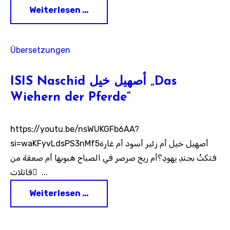
Weiterlesen …
Übersetzungen
ISIS Naschid أصهيل خيل „Das
Wiehern der Pferde“
https://youtu.be/nsWUKGFb6AA?
si=waKFyvLdsPS3nMf5أصهيل خيل أم زئير أسود أم غارة
فتكتْ بجندِ يهودِ؟أم ريح صرصر في الصباح هبوبها أم صعقة من
قاتلات ِ ...
Weiterlesen …